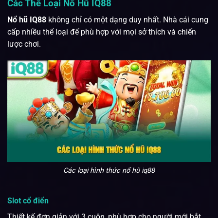
Các Thể Loại Nổ Hũ IQ88
Nổ hũ IQ88
không chỉ có một dạng duy nhất. Nhà cái cung
cấp nhiều thể loại để phù hợp với mọi sở thích và chiến
lược chơi.
Các loại hình thức nổ hũ iq88
Slot cổ điển
Thiết kế đơn giản với 3 cuộn, phù hợp cho người mới bắt