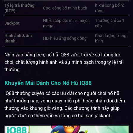
Tỷ lệ trả thưởng
Ít khi công bố rõ
Cao, công bố minh bạch
(RTP)
ràng
Nhiều cấp độ: mini, major,
Thường chỉ có 1
Jackpot
mega
cấp
Hình ảnh & âm
Chất lượng trung
HD, hiệu ứng sống động
thanh
bình
Nhìn vào bảng trên, nổ hũ IQ88 vượt trội về số lượng trò
chơi, chất lượng hình ảnh và sự minh bạch trong tỷ lệ trả
thưởng.
Khuyến Mãi Dành Cho Nổ Hũ IQ88
IQ88 thường xuyên có các ưu đãi cho người chơi nổ hũ
như thưởng nạp, vòng quay miễn phí hoặc nhân đôi điểm
thưởng vào khung giờ vàng. Các chương trình này giúp
người chơi có thêm vốn và tăng cơ hội săn jackpot.